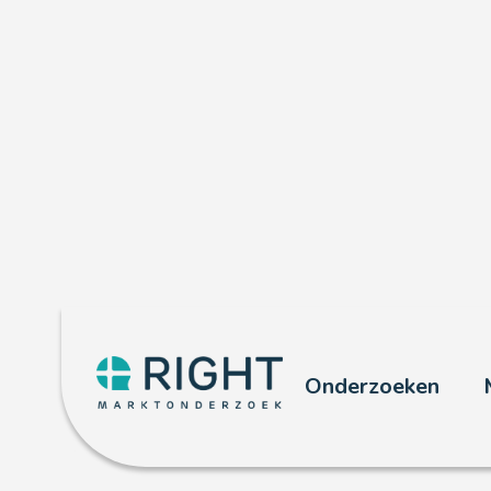
Online onde
Onderzoeken
Met al meer dan
30 jaar
ervarin