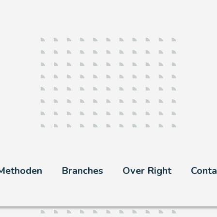
rzoek
Methoden
Branches
Over Right
Conta
g in online onderzoek zijn wij dé exper