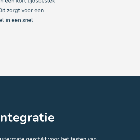
 een kort tijdsbestek
it zorgt voor een
el in een snel
integratie
uitermate geschikt voor het testen van