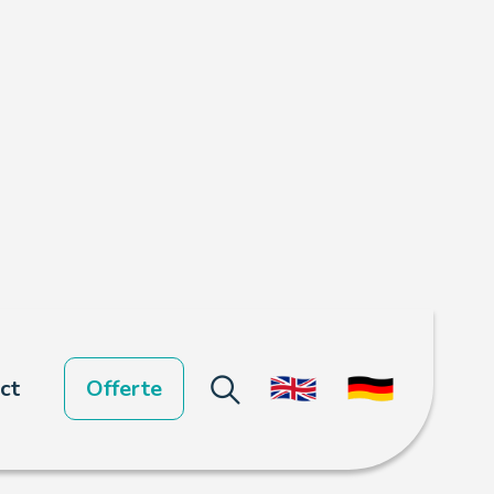
ct
Offerte
t...