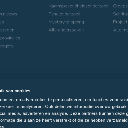
Naamsbekendheidsonderzoek
Groeps
n nieuws
Panelonderzoek
Schrifte
es
Mystery shopping
Project
 steden
Alle onderzoeken
Alle m
 provincies
regio's
ik van cookies
ontent en advertenties te personaliseren, om functies voor soci
erkeer te analyseren. Ook delen we informatie over uw gebruik 
cial media, adverteren en analyse. Deze partners kunnen deze
ormatie die u aan ze heeft verstrekt of die ze hebben verzameld
es.