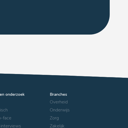
en onderzoek
Branches
Overheid
isch
Onderwijs
o-face
Zorg
interviews
Zakelijk