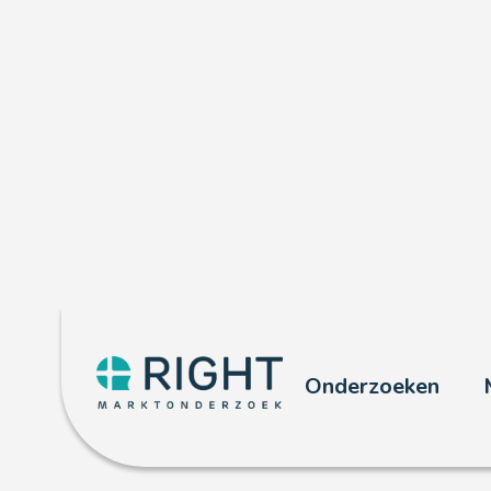
Overheid
Onderzoeken
Right is al ruim 30 jaar het ona