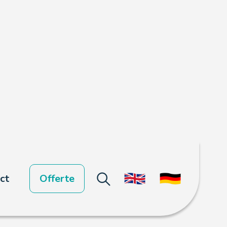
ct
Offerte
rheidsinstanties