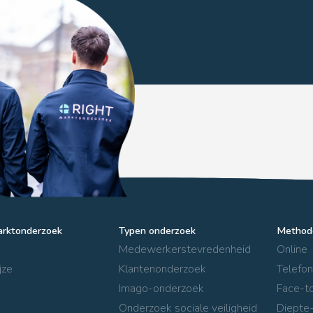
arktonderzoek
Typen onderzoek
Method
Medewerkerstevredenheid
Online
jze
Klantenonderzoek
Telefon
Imago-onderzoek
Face-t
Onderzoek sociale veiligheid
Diepte-