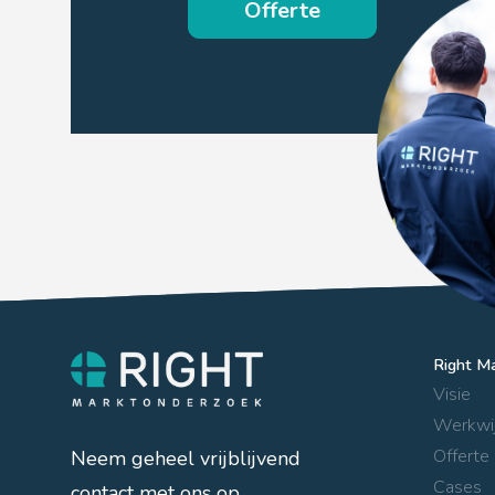
Offerte
Right M
Visie
Werkwi
Offerte
Neem geheel vrijblijvend
Cases
contact met ons op.