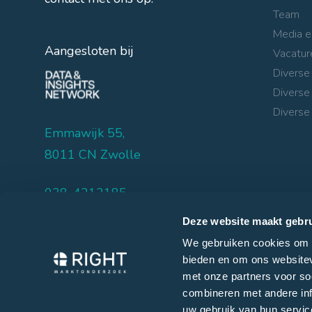
Team
Media e
Aangesloten bij
Vacatur
Diverse
Diverse
Diverse 
Emmawijk 55,
8011 CN Zwolle
038-4212185
info@rightmarktonderzoek.nl
Deze website maakt gebru
We gebruiken cookies om c
bieden en om ons websitev
met onze partners voor so
©
Right Marktonderzoek 2026
combineren met andere inf
uw gebruik van hun servic