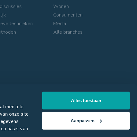
discussies
Wonen
lijk
Consumenten
ieve technieken
Media
ethoden
Alle branches
Alles toestaan
al media te
van onze site
Aanpassen
 gegevens
Privacyverklaring
Algemene voorwaarden
 op basis van