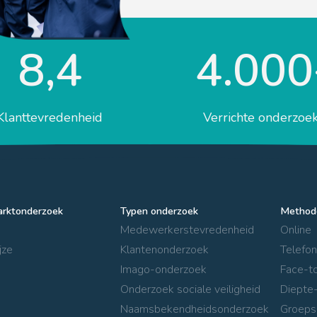
8,4
4.000
Klanttevredenheid
Verrichte onderzoe
arktonderzoek
Typen onderzoek
Method
Medewerkerstevredenheid
Online
jze
Klantenonderzoek
Telefon
Imago-onderzoek
Face-t
Onderzoek sociale veiligheid
Diepte-
Naamsbekendheidsonderzoek
Groeps