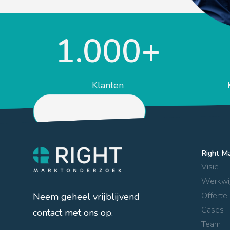
1.000+
Klanten
Right in cijfers
Right M
Visie
Werkwi
Offerte
Neem geheel vrijblijvend
Cases
contact met ons op.
Team