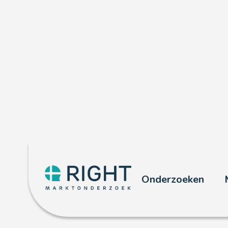
Vacatures
Onderzoeken
Als u het
écht
wilt weten...