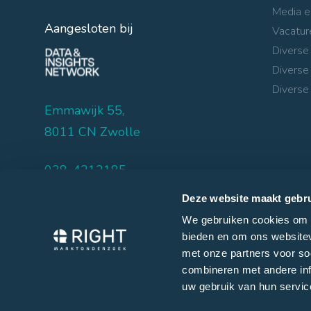
Media e
Aangesloten bij
Vacatur
Diverse
Diverse
Diverse 
Emmawijk 55,
8011 CN Zwolle
038-4212185
info@rightmarktonderzoek.nl
Deze website maakt gebru
We gebruiken cookies om c
bieden en om ons websitev
met onze partners voor so
©
Right Marktonderzoek 2026
combineren met andere inf
uw gebruik van hun servic