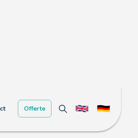
ct
Offerte