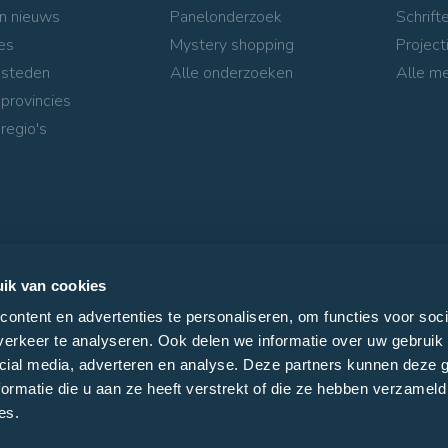
n nieuws
Panelonderzoek
Schrifte
es
Mystery shopping
Project
 steden
Alle onderzoeken
Alle m
 provincies
regio's
ik van cookies
ontent en advertenties te personaliseren, om functies voor soci
erkeer te analyseren. Ook delen we informatie over uw gebruik 
cial media, adverteren en analyse. Deze partners kunnen deze
ormatie die u aan ze heeft verstrekt of die ze hebben verzameld
es.