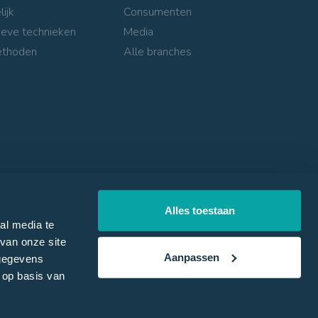
lijk
Consumenten
ieve technieken
Media
ethoden
Alle branches
Alles toestaan
al media te
van onze site
Aanpassen
 gegevens
Privacyverklaring
Algemene voorwaarden
 op basis van