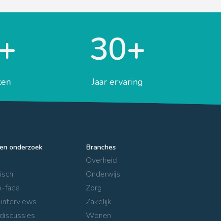
+
30+
ken
Jaar ervaring
en onderzoek
Branches
Overheid
isch
Onderwijs
o-face
Zorg
interviews
Zakelijk
discussies
Wonen