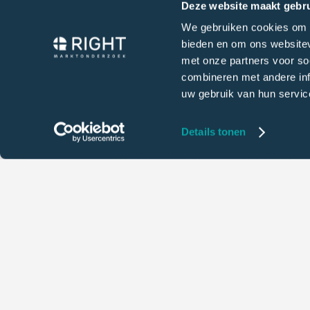
Deze website maakt gebru
Tevredenheidsonderzoek S
We gebruiken cookies om c
bieden en om ons websitev
met onze partners voor so
Scholengemeenschap Lelystad (SGL) wil ouderp
combineren met andere inf
onderwerpen van SGL worden besproken. Inzich
uw gebruik van hun servic
personeel wordt gezien als een belangrijke ba
Marktonderzoek gevraagd om een tevredenheid
Details tonen
personeel uit te voeren. Dit tevredenheidsonde
van de school. Doordat bepaalde kwaliteitsasp
bovendien een tegemoetkoming aan de eisen va