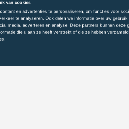
ik van cookies
cholengemeenschap Lelystad
ontent en advertenties te personaliseren, om functies voor soci
erkeer te analyseren. Ook delen we informatie over uw gebruik 
cial media, adverteren en analyse. Deze partners kunnen deze
anels opzetten, waarin diverse relevante
ormatie die u aan ze heeft verstrekt of die ze hebben verzameld
t in de tevredenheid van leerlingen, ouders en
es.
sis voor deze besprekingen. SGL heeft aan Right
sonderzoek onder leerlingen, ouders en
rzoek dient input te vormen voor de kwaliteitszorg
ecten zijn gemeten, is het tevredenheidsonderzoek
n de onderwijsinspectie.