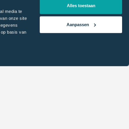
Alles toestaan
al media te
van onze site
Aanpassen
 gegevens
 op basis van