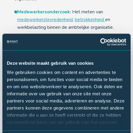
Medewerkersonderzoek:
Het meten van
medewerkerstevredenheid
,
betrokkenheid
en
werkbelasting binnen de ambtelijke organisatie.
Integriteit & Fraude:
Onderzoek naar
organisatiecultuur, ongewenst gedrag, integriteit
en het voorkomen van fraude.
Deze website maakt gebruik van cookies
Waarom kiezen voor Right
We gebruiken cookies om content en advertenties te
Marktonderzoek?
personaliseren, om functies voor social media te bieden
en om ons websiteverkeer te analyseren. Ook delen we
Maatwerk:
Elk onderzoek wordt afgestemd op
informatie over uw gebruik van onze site met onze
uw specifieke vraagstuk, doelgroep en
partners voor social media, adverteren en analyse. Deze
gemeentelijke context.
partners kunnen deze gegevens combineren met andere
informatie die u aan ze heeft verstrekt of die ze hebben
Brede expertise:
Van burgerpeilingen (VNG) en
verzameld op basis van uw gebruik van hun services.
rekenkameronderzoek tot complexe
beleidsevaluaties.