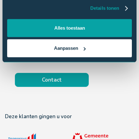
Concrete impact:
Onze rapportages bieden
Details tonen
direct bruikbare handvatten voor
beleidsonderbouwing en verbetering van
Alles toestaan
dienstverlening.
Persoonlijk:
Wij denken graag vanaf het eerste
Aanpassen
moment met u mee. Een offerte of vrijblijvende
kennismaking (ook via videocall) is zo geregeld.
Contact
Deze klanten gingen u voor