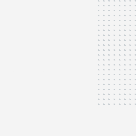
Gemeenten
Ruim 30 jaar ervaring en een vertrouwde partner voor
meer dan 50 gemeenten