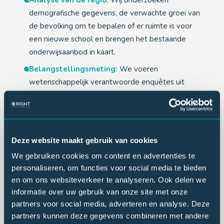
Analyse van de regio:
Wij onderzoeken
demografische gegevens, de verwachte groei van
de bevolking om te bepalen of er ruimte is voor
een nieuwe school en brengen het bestaande
onderwijsaanbod in kaart.
Belangstellingsmeting:
We voeren
wetenschappelijk verantwoorde enquêtes uit
onder ouders om hun onderwijsbehoeften en
schoolvoorkeur te peilen.
Rapportage:
Onze bevindingen presenteren we
in een helder en overtuigend rapport dat voldoet
Deze website maakt gebruik van cookies
aan de eisen van het ministerie van OCW en
We gebruiken cookies om content en advertenties te
andere relevante instanties.
personaliseren, om functies voor social media te bieden
en om ons websiteverkeer te analyseren. Ook delen we
informatie over uw gebruik van onze site met onze
Contact
partners voor social media, adverteren en analyse. Deze
partners kunnen deze gegevens combineren met andere