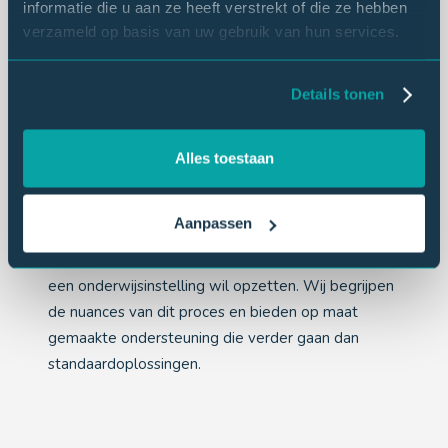
informatie die u aan ze heeft verstrekt of die ze hebben
verzameld op basis van uw gebruik van hun services.
Het unieke voordeel van Right
Details tonen
Marktonderzoek
In tegenstelling tot veel andere
Alles toestaan
marktonderzoekbureaus in Nederland, heeft Right
Marktonderzoek specifieke expertise op het
Aanpassen
gebied van het stichten van nieuwe scholen. Dit
maakt ons een unieke partner voor iedereen die
een onderwijsinstelling wil opzetten. Wij begrijpen
de nuances van dit proces en bieden op maat
gemaakte ondersteuning die verder gaan dan
standaardoplossingen.