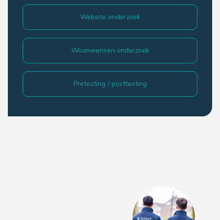
Website onderzoek
Woonwensen onderzoek
Pretesting / posttesting