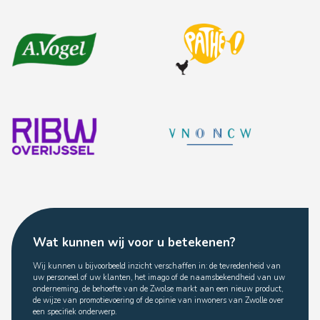
Wat kunnen wij voor u betekenen?
Wij kunnen u bijvoorbeeld inzicht verschaffen in: de tevredenheid van
uw personeel of uw klanten, het imago of de naamsbekendheid van uw
onderneming, de behoefte van de Zwolse markt aan een nieuw product,
de wijze van promotievoering of de opinie van inwoners van Zwolle over
een specifiek onderwerp.