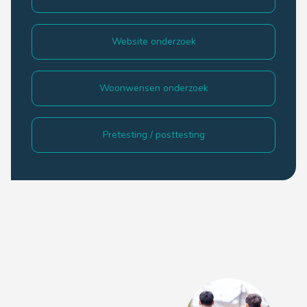
Website onderzoek
Woonwensen onderzoek
Pretesting / posttesting