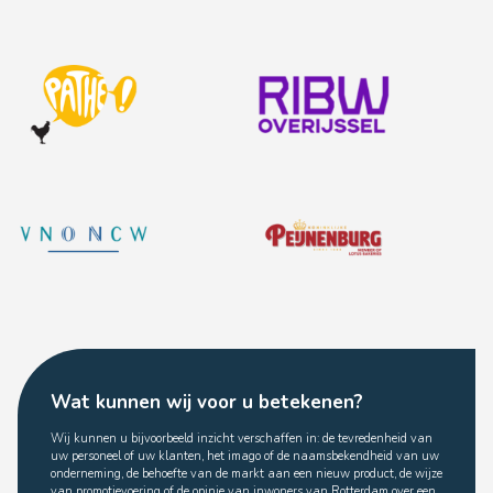
Wat kunnen wij voor u betekenen?
Wij kunnen u bijvoorbeeld inzicht verschaffen in: de tevredenheid van
uw personeel of uw klanten, het imago of de naamsbekendheid van uw
onderneming, de behoefte van de markt aan een nieuw product, de wijze
van promotievoering of de opinie van inwoners van Rotterdam over een