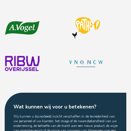
Wat kunnen wij voor u betekenen?
Wij kunnen u bijvoorbeeld inzicht verschaffen in: de tevredenheid van
uw personeel of uw klanten, het imago of de naamsbekendheid van uw
onderneming, de behoefte van de markt aan een nieuw product, de wijze
van promotievoering of de opinie van inwoners van Hoogeveen over een