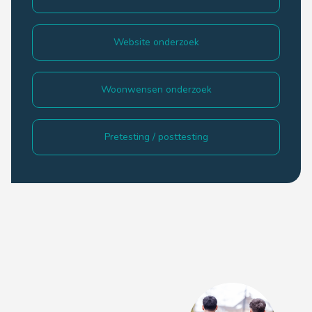
Website onderzoek
Woonwensen onderzoek
Pretesting / posttesting