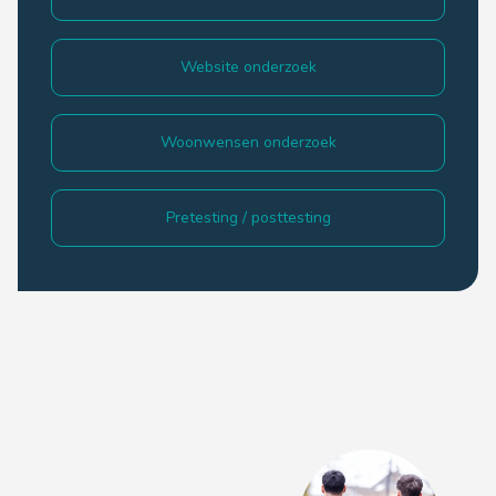
Website onderzoek
Woonwensen onderzoek
Pretesting / posttesting