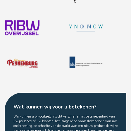
Wat kunnen wij voor u betekenen?
Wij kunnen u bijvoorbeeld inzicht verschaffen in: de tevredenheid van
uw personeel of uw klanten, het imago of de naamsbekendheid van uw
onderneming, de behoefte van de markt aan een nieuw product, de wijze
van promotievoering of de opinie van inwoners van Deventer over een