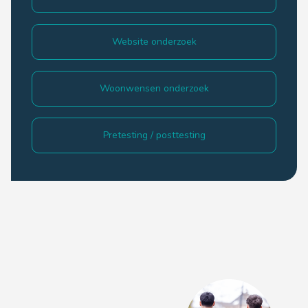
Website onderzoek
Woonwensen onderzoek
Pretesting / posttesting