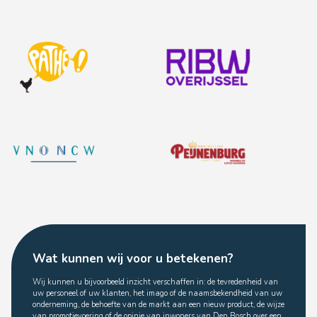
Wat kunnen wij voor u betekenen?
Wij kunnen u bijvoorbeeld inzicht verschaffen in: de tevredenheid van
uw personeel of uw klanten, het imago of de naamsbekendheid van uw
onderneming, de behoefte van de markt aan een nieuw product, de wijze
van promotievoering of de opinie van inwoners van Den Bosch over een