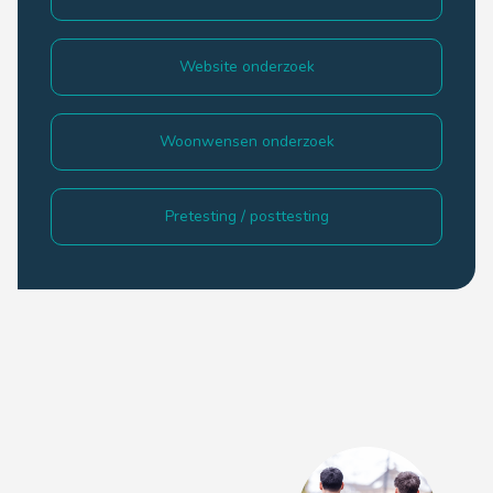
Website onderzoek
Woonwensen onderzoek
Pretesting / posttesting