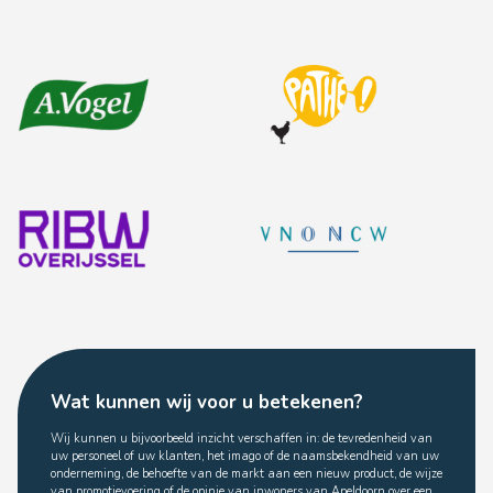
Wat kunnen wij voor u betekenen?
Wij kunnen u bijvoorbeeld inzicht verschaffen in: de tevredenheid van
uw personeel of uw klanten, het imago of de naamsbekendheid van uw
onderneming, de behoefte van de markt aan een nieuw product, de wijze
van promotievoering of de opinie van inwoners van Apeldoorn over een