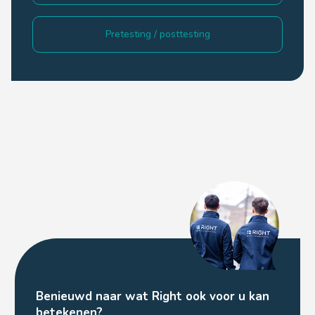
Pretesting / posttesting
Benieuwd naar wat Right ook voor u kan
betekenen?